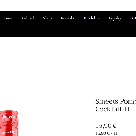
s Home
Kidibul
Shop
Kontakt
Produkte
Loyalty
B2
Smeets Pomp
Cocktail 1L
Preis
15,90 €
15,90 €
/
1l