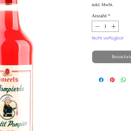
15,90 €
inkl. MwSt.
pro
1
Anzahl
*
Liter
Nicht verfügbar
Benachri